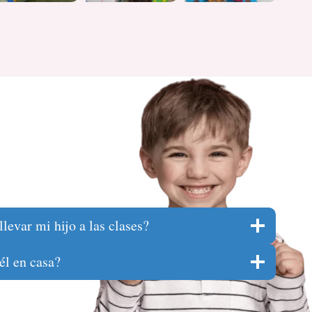
levar mi hijo a las clases?
él en casa?