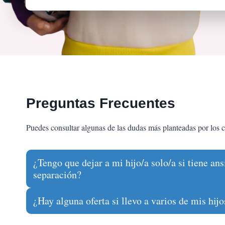
Preguntas Frecuentes
Puedes consultar algunas de las dudas más planteadas por los cl
¿Tengo que dejar a mi hijo/a solo/a si tiene an
separación?
¿Hay alguna oferta si llevo a varios de mis hijo