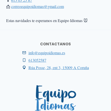
📱
613 05 25 87
📩
correoequipoidiomas@gmail.com
Estas navidades te esperamos en Equipo Idiomas 🐭
CONTACTANOS
info@equipoidiomas.es
613052587
Rúa Posse, 28, ent 3, 15009 A Coruña