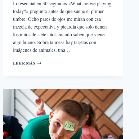
Lo esencial en 30 segundos «What are we playing
today?» pregunto antes de que suene el primer
timbre. Ocho pares de ojos me miran con esa
mezcla de expectativa y picardía que solo tienen
los niños de siete años cuando saben que viene
algo bueno. Sobre la mesa hay tarjetas con
imágenes de animales, una…
REFUERZO
LEER MÁS
DE
INGLÉS
EN
VERANO:
CÓMO
EVITAR
QUE
TU
HIJO
OLVIDE
EN
2