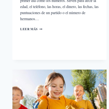
primer día como los números. Sirven para decir la
edad, el teléfono, las horas, el dinero, las fechas, las
puntuaciones de un partido o el número de
hermanos…
LOS
LEER MÁS
NÚMEROS
EN
INGLÉS
DEL
1
AL
100:
CARDINALES,
ORDINALES
Y
CÓMO
ESCRIBIRLOS