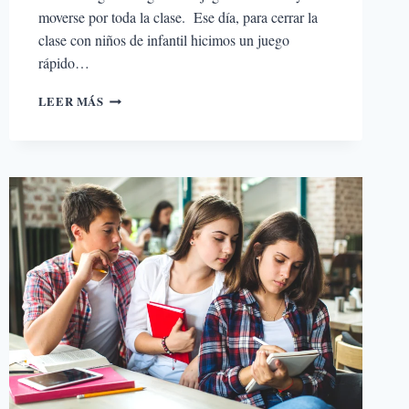
moverse por toda la clase. Ese día, para cerrar la
clase con niños de infantil hicimos un juego
rápido…
“WHAT
LEER MÁS
THE
CRAB?!”
CÓMO
EL
APRENDIZAJE
BASADO
EN
EL
JUEGO
MEJORA
LA
MEMORIA
A
LARGO
PLAZO