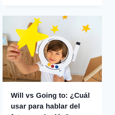
EN
INGLÉS:
CÓMO
USARLO
Y
NO
CONFUNDIRLO
CON
EL
PASADO
SIMPLE
Will vs Going to: ¿Cuál
usar para hablar del