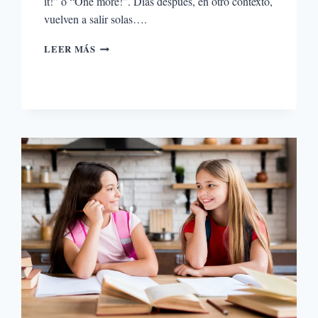
it!” o “One more!”. Días después, en otro contexto,
vuelven a salir solas….
¿POR
LEER MÁS
QUÉ
ES
TAN
IMPORTANTE
EL
JUEGO
EN
EL
APRENDIZAJE
DEL
INGLÉS?