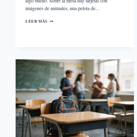
algo bueno. Sobre la mesa hay tarjetas con
imágenes de animales, una pelota de…
APRENDER
LEER MÁS
JUGANDO:
LOS
BENEFICIOS
DE
ENSEÑAR
INGLÉS
A
TRAVÉS
DEL
JUEGO
Y
LA
CREATIVIDAD