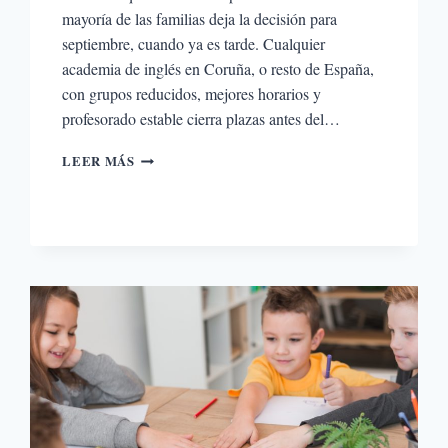
mayoría de las familias deja la decisión para
septiembre, cuando ya es tarde. Cualquier
academia de inglés en Coruña, o resto de España,
con grupos reducidos, mejores horarios y
profesorado estable cierra plazas antes del…
CAMBIAR
LEER MÁS
DE
ACADEMIA,
SEGUIR
IGUAL
O
EMPEZAR
DE
CERO:
CÓMO
DECIDIR
EL
INGLÉS
DE
TU