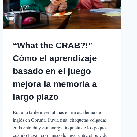
MESES
LO
QUE
HA
APRENDIDO
EN
TODO
“What the CRAB?!”
EL
CURSO
Cómo el aprendizaje
basado en el juego
mejora la memoria a
largo plazo
Era una tarde invernal más en mi academia de
inglés en Coruña: lluvia fina, chaquetas colgadas
en la entrada y esa energía inquieta de los peques
cuando llegan con ganas de jugar entre ellos y de