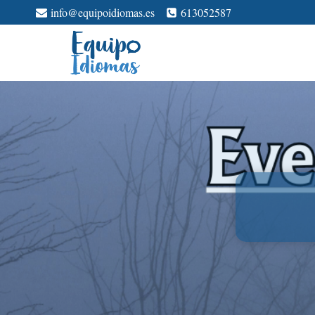
Saltar
info@equipoidiomas.es
613052587
al
contenido