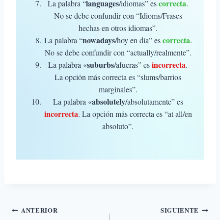
languages
correcta
La palabra “
/idiomas” es
.
No se debe confundir con “Idioms/Frases
hechas en otros idiomas”.
nowadays
correcta
La palabra “
/hoy en día” es
.
No se debe confundir con “actually/realmente”.
suburbs
incorrecta
La palabra «
/afueras” es
.
La opción más correcta es “slums/barrios
marginales”.
absolutely
La palabra «
/absolutamente” es
incorrecta
. La opción más correcta es “at all/en
absoluto”.
Navegación
ANTERIOR
SIGUIENTE