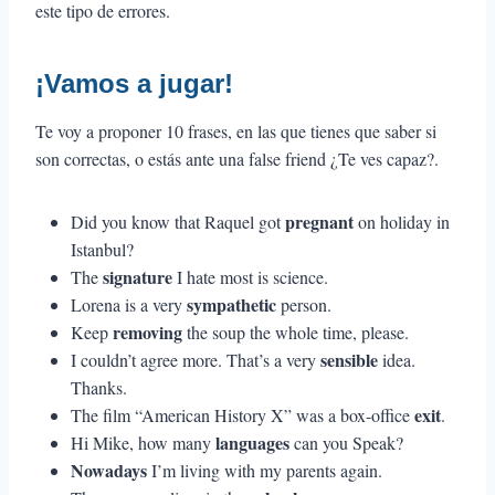
este tipo de errores.
¡Vamos a jugar!
Te voy a proponer 10 frases, en las que tienes que saber si
son correctas, o estás ante una false friend ¿Te ves capaz?.
pregnant
Did you know that Raquel got
on holiday in
Istanbul?
signature
The
I hate most is science.
sympathetic
Lorena is a very
person.
removing
Keep
the soup the whole time, please.
sensible
I couldn’t agree more. That’s a very
idea.
Thanks.
exit
The film “American History X” was a box-office
.
languages
Hi Mike, how many
can you Speak?
Nowadays
I’m living with my parents again.