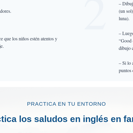
2
– Dibuj
adores.
(un sol
luna).
– Luego
e que los niños estén atentos y
“Good e
je.
dibujo 
– Si lo
puntos 
PRACTICA EN TU ENTORNO
tica los saludos en inglés en fa