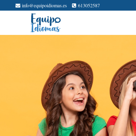
Saltar
info@equipoidiomas.es
613052587
al
contenido