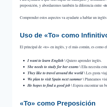
preposición, y abordaremos también la diferencia entre «
t
Comprender estos aspectos va ayudarte a hablar un inglés
Uso de «To» como Infiniti
El principal de «to» en inglés, y el más común, es como el
I want to learn English
\ Quiero aprender inglés.
She needs to study for her exams
\ Ella necesita est
They like to travel around the world
\ Les gusta via
We plan to visit Spain next summer
\ Planeamos visi
He hopes to find a good job
\ Espera encontrar un bu
«To» como Preposición