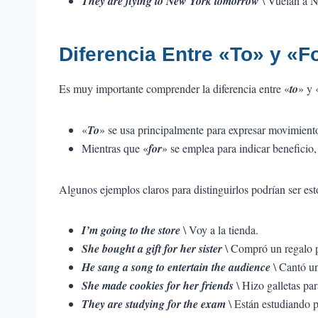
They are flying to New York tomorrow
\ Vuelan a 
Diferencia Entre «To» y «F
Es muy importante comprender la diferencia entre «
to
» y 
«
To
» se usa principalmente para expresar movimient
Mientras que «
for
» se emplea para indicar beneficio,
Algunos ejemplos claros para distinguirlos podrían ser est
I’m going to the store
\ Voy a la tienda.
She bought a gift for her sister
\ Compró un regalo 
He sang a song to entertain the audience
\ Cantó un
She made cookies for her friends
\ Hizo galletas pa
They are studying for the exam
\ Están estudiando p