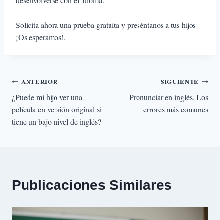
desenvolverse con el idioma.
Solicita ahora una prueba gratuita y preséntanos a tus hijos
¡Os esperamos!.
Navegación
ANTERIOR
SIGUIENTE
¿Puede mi hijo ver una
Pronunciar en inglés. Los
de
película en versión original si
errores más comunes
tiene un bajo nivel de inglés?
entradas
Publicaciones Similares