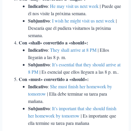
Indicativo
:
He may visit us next week
| Puede que
él nos visite la próxima semana.
Subjuntivo
:
I wish he might visit us next week
|
Desearía que él pudiera visitarnos la próxima
semana.
Con «shall» convertido a «should»:
Indicativo
:
They shall arrive at 8 PM
| Ellos
llegarán a las 8 p. m.
Subjuntivo
:
It’s essential that they should arrive at
8 PM
| Es esencial que ellos lleguen a las 8 p. m..
Con «must» convertido a «should»:
Indicativo
:
She must finish her homework by
tomorrow
| Ella debe terminar su tarea para
mañana.
Subjuntivo
:
It’s important that she should finish
her homework by tomorrow
| Es importante que
ella termine su tarea para mañana