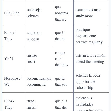
que
aconseja
estudiemos más
Ella / She
nosotros
advises
study more
that we
practique
Ellos /
sugieren
que él
regularmente
They
suggest
that he
practice regularly
en que
insisto
asistan a la reunión
Yo / I
ellos
insist
attend the meeting
that they
solicites la beca
Nosotros /
recomendamos
que tú
apply for the
We
recommend
that you
scholarship
mejore sus
Ellos /
urge
que ella
habilidades
They
instan
that she
improve her skills