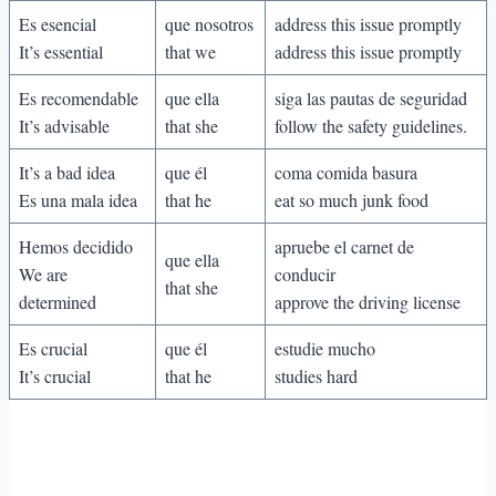
Es esencial
que nosotros
address this issue promptly
It’s essential
that we
address this issue promptly
Es recomendable
que ella
siga las pautas de seguridad
It’s advisable
that she
follow the safety guidelines.
It’s a bad idea
que él
coma comida basura
Es una mala idea
that he
eat so much junk food
Hemos decidido
apruebe el carnet de
que ella
We are
conducir
that she
determined
approve the driving license
Es crucial
que él
estudie mucho
It’s crucial
that he
studies hard